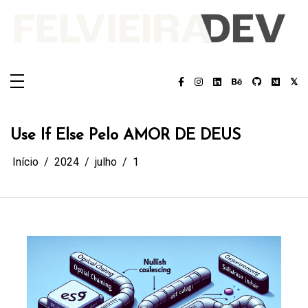
Pular
para
o
conteúdo
Felvieira.dev
Felvieira.dev
Use If Else Pelo AMOR DE DEUS
Início
2024
julho
1