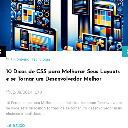
Em
Front-end
Tecnologia
10 Dicas de CSS para Melhorar Seus Layouts
e se Tornar um Desenvolvedor Melhor
02/08/2024
0
10 Ferramentas para Melhorar suas Habilidades como Desenvolvedor
Se você está buscando formas de se tornar um desenvolvedor mais
eficiente e habilidoso,...
Leia tudo