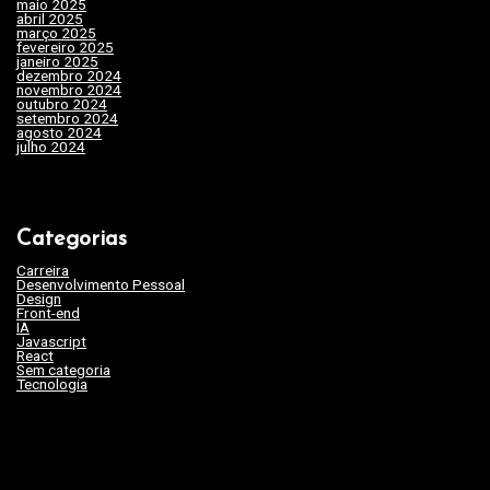
maio 2025
(32)
s
abril 2025
(31)
março 2025
(24)
fevereiro 2025
(29)
t
janeiro 2025
(15)
dezembro 2024
(29)
novembro 2024
(22)
outubro 2024
(19)
setembro 2024
(20)
agosto 2024
(35)
julho 2024
(35)
Categorias
Carreira
(46)
Desenvolvimento Pessoal
(45)
Design
(3)
Front-end
(17)
IA
(19)
Javascript
(9)
React
(2)
Sem categoria
(263)
Tecnologia
(62)