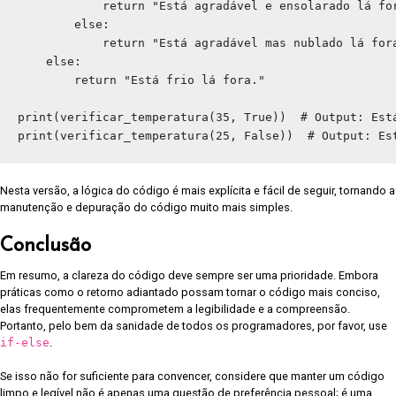
            return "Está agradável e ensolarado lá for
        else:

            return "Está agradável mas nublado lá fora
    else:

        return "Está frio lá fora."

print(verificar_temperatura(35, True))  # Output: Está
Nesta versão, a lógica do código é mais explícita e fácil de seguir, tornando a
manutenção e depuração do código muito mais simples.
Conclusão
Em resumo, a clareza do código deve sempre ser uma prioridade. Embora
práticas como o retorno adiantado possam tornar o código mais conciso,
elas frequentemente comprometem a legibilidade e a compreensão.
Portanto, pelo bem da sanidade de todos os programadores, por favor, use
if-else
.
Se isso não for suficiente para convencer, considere que manter um código
limpo e legível não é apenas uma questão de preferência pessoal; é uma