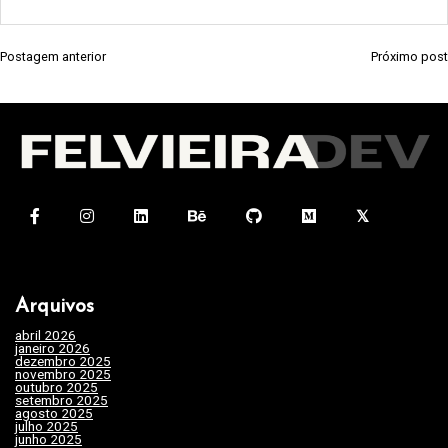
Postagem anterior
Próximo post
N
a
v
e
g
a
ç
ã
Arquivos
o
abril 2026
(1)
d
janeiro 2026
(4)
dezembro 2025
(3)
e
novembro 2025
(7)
outubro 2025
(7)
setembro 2025
(3)
P
agosto 2025
(2)
julho 2025
(10)
o
junho 2025
(15)