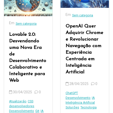
Em
Sem categoria
Em
Sem categoria
OpenAI Quer
Adquirir Chrome
Lovable 2.0:
e Revolucionar
Desvendando
Navegação com
uma Nova Era
Experiência
de
Centrada em
Desenvolvimento
Inteligência
Colaborativo e
Artificial
Inteligente para
Web
28/04/2025
0
30/04/2025
0
ChatGPT
Desenvolvimento
IA
Atualização
CSS
Inteligência Artificial
desenvolvedores
Soluções
Tecnologia
Desenvolvimento
Git
IA