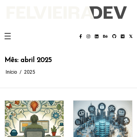
Pular
para
o
conteúdo
Felvieira.dev
Felvieira.dev
Mês:
abril 2025
Início
2025