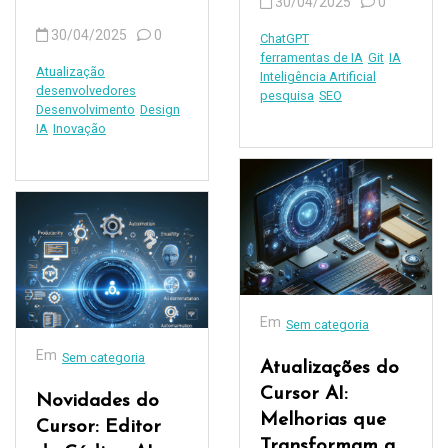
30/04/2025
0
30/04/2025
0
ChatGPT
ferramentas de IA
Git
IA
Atualização
Inteligência Artificial
desenvolvedores
pesquisa
SEO
Desenvolvimento
Design
IA
Inovação
Em
Sem categoria
Em
Sem categoria
Atualizações do
Cursor AI:
Novidades do
Melhorias que
Cursor: Editor
Transformam a