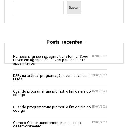
Buscar
Posts recentes
Harness Engineering: como transformar Spec-
10/04/2026
Driven em agentes confiáveis para construir
apps inteiros
DSPy na prática: programação declarativa com
23/01/2026
LLMs
Quando programar vira prompt: o fim da era do
15/01/2026
código
Quando programar vira prompt: o fim da era do
15/01/2026
código
Como o Cursor transformou meu fluxo de
12/01/2026
desenvolvimento