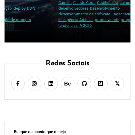
Carreira
Claude Code
Codificação
cultura de tecnologia
desenvolvedores
Desenvolvimento
desenvolvimento de software
Engenharia de Contexto
Git
IA
Inteligência Artificial
produtividade
programação
segurança
tendências IA 2026
Redes Sociais
Busque o assunto que deseja