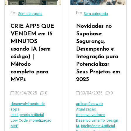
Em
Em
Sem categoria
Sem categoria
CRIE APPS QUE
Novidades no
VENDEM em 15
Supabase:
MINUTOS
Segurança,
usando IA (sem
Desempenho e
código) |
Integração para
Método
Potencializar
completo para
Seus Projetos em
MVPs
2025
30/04/2025
0
30/04/2025
0
desenvolvimento de
aplicações web
apps
Atualização
inteligencia artificial
desenvolvedores
Low Code
monetização
Desenvolvimento
Design
MVP
IA
Inteligência Artificial