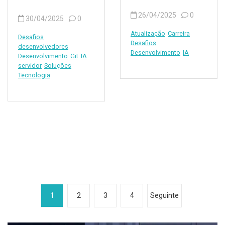
26/04/2025
0
30/04/2025
0
Atualização
Carreira
Desafios
Desafios
desenvolvedores
Desenvolvimento
IA
Desenvolvimento
Git
IA
servidor
Soluções
Tecnologia
P
1
2
3
4
Seguinte
a
g