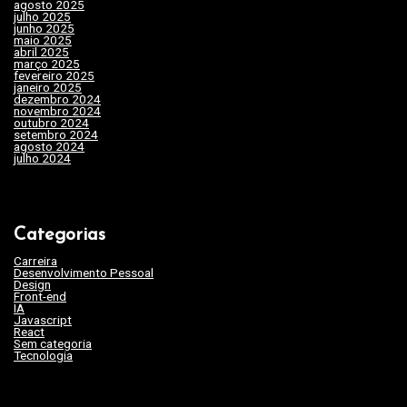
agosto 2025
(2)
julho 2025
(10)
junho 2025
(15)
maio 2025
(32)
abril 2025
(31)
março 2025
(24)
fevereiro 2025
(29)
janeiro 2025
(15)
dezembro 2024
(29)
novembro 2024
(22)
outubro 2024
(19)
setembro 2024
(20)
agosto 2024
(35)
julho 2024
(35)
Categorias
Carreira
(46)
Desenvolvimento Pessoal
(45)
Design
(3)
Front-end
(17)
IA
(19)
Javascript
(9)
React
(2)
Sem categoria
(263)
Tecnologia
(62)