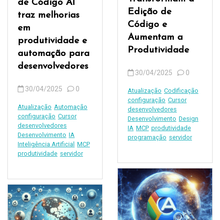
de Código AI
Edição de
traz melhorias
Código e
em
Aumentam a
produtividade e
Produtividade
automação para
desenvolvedores
30/04/2025
0
30/04/2025
0
Atualização
Codificação
configuração
Cursor
Atualização
Automação
desenvolvedores
configuração
Cursor
Desenvolvimento
Design
desenvolvedores
IA
MCP
produtividade
Desenvolvimento
IA
programação
servidor
Inteligência Artificial
MCP
produtividade
servidor