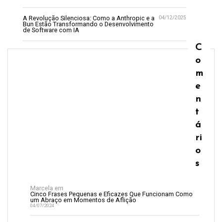
A Revolução Silenciosa: Como a Anthropic e a
04/12/2025
Bun Estão Transformando o Desenvolvimento
de Software com IA
C
o
m
e
n
t
á
ri
o
s
Marcela
em
Cinco Frases Pequenas e Eficazes Que Funcionam Como
um Abraço em Momentos de Aflição
04/07/2024