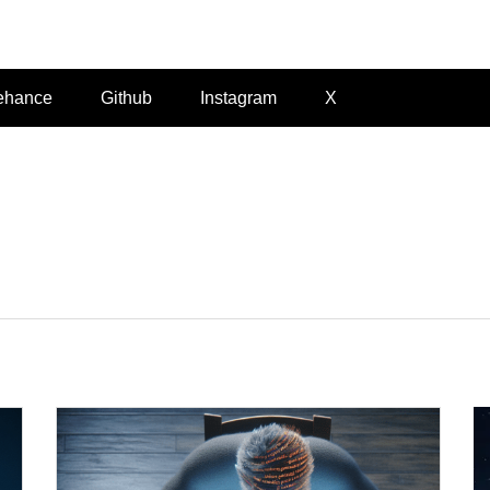
Felvieira.dev
ehance
Github
Instagram
X