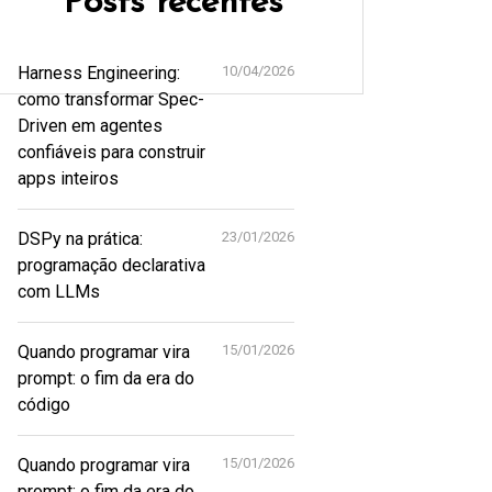
Posts recentes
Harness Engineering:
10/04/2026
como transformar Spec-
Driven em agentes
confiáveis para construir
apps inteiros
DSPy na prática:
23/01/2026
programação declarativa
com LLMs
Quando programar vira
15/01/2026
prompt: o fim da era do
código
Quando programar vira
15/01/2026
prompt: o fim da era do