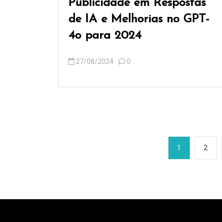
Publicidade em Respostas
de IA e Melhorias no GPT-
4o para 2024
27/08/2024
0
P
1
2
a
g
i