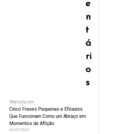
e
n
t
á
ri
o
s
Marcela
em
Cinco Frases Pequenas e Eficazes
Que Funcionam Como um Abraço em
Momentos de Aflição
04/07/2024