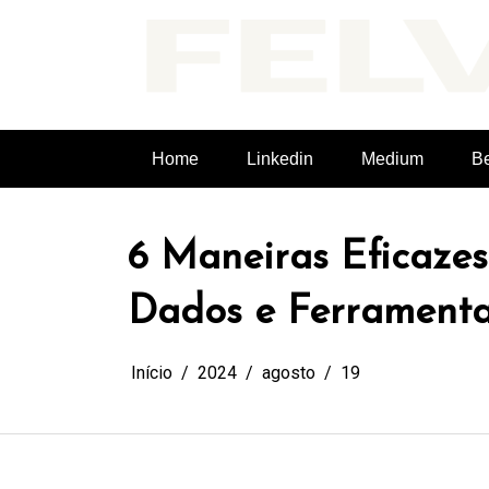
Pular
para
o
conteúdo
Felvieira.dev
Home
Linkedin
Medium
B
6 Maneiras Eficazes
Dados e Ferramentas
Início
2024
agosto
19