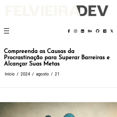
Pular
para
o
conteúdo
Felvieira.dev
Felvieira.dev
Compreenda as Causas da
Procrastinação para Superar Barreiras e
Alcançar Suas Metas
Início
2024
agosto
21