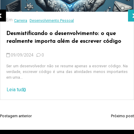
Em
Carreira
Desenvolvimento Pessoal
Desmistificando o desenvolvimento: o que
realmente importa além de escrever código
09/09/2024
0
Ser um desenvolvedor não se resume apenas a escrever código. Na
verdade, escrever código é uma das atividades menos importantes
em uma...
Leia tudo
Postagem anterior
Próximo post
N
a