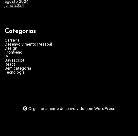
agosto 2024
(35)
julho 2024
(35)
Categorias
Carreira
(46)
Desenvolvimento Pessoal
(45)
Design
(3)
Front-end
(17)
IA
(19)
Javascript
(9)
React
(2)
Sem categoria
(263)
Tecnologia
(62)
Orgulhosamente desenvolvido com WordPress