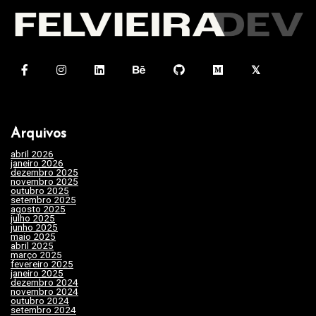
v
e
g
a
ç
ã
Arquivos
o
abril 2026
(1)
d
janeiro 2026
(4)
dezembro 2025
(3)
e
novembro 2025
(7)
outubro 2025
(7)
setembro 2025
(3)
P
agosto 2025
(2)
julho 2025
(10)
o
junho 2025
(15)
maio 2025
(32)
s
abril 2025
(31)
março 2025
(24)
fevereiro 2025
(29)
t
janeiro 2025
(15)
dezembro 2024
(29)
novembro 2024
(22)
outubro 2024
(19)
setembro 2024
(20)