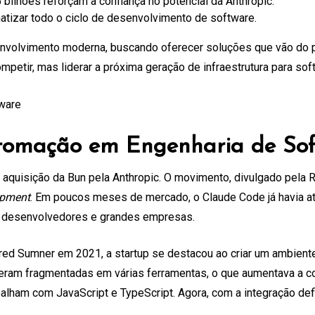
bilhões reforçam a confiança no potencial da Anthropic.
tizar todo o ciclo de desenvolvimento de software.
esenvolvimento moderna, buscando oferecer soluções que vão d
etir, mas liderar a próxima geração de infraestrutura para sof
tomação em Engenharia de Sof
 aquisição da Bun pela Anthropic. O movimento, divulgado pela Re
opment
. Em poucos meses de mercado, o Claude Code já havia at
e desenvolvedores e grandes empresas.
red Sumner em 2021, a startup se destacou ao criar um ambiente
as eram fragmentadas em várias ferramentas, o que aumentava a co
alham com JavaScript e TypeScript. Agora, com a integração def