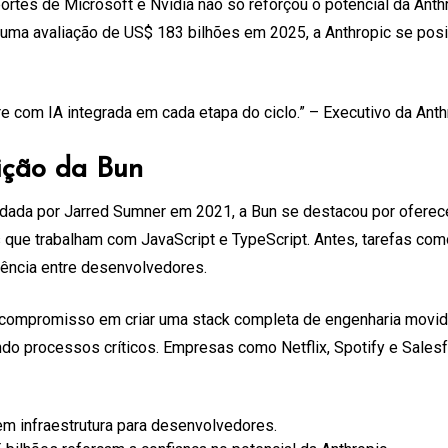
portes de Microsoft e Nvidia não só reforçou o potencial da An
 uma avaliação de US$ 183 bilhões em 2025, a Anthropic se pos
com IA integrada em cada etapa do ciclo.” – Executivo da Anth
ição da Bun
ndada por Jarred Sumner em 2021, a Bun se destacou por oferec
 que trabalham com JavaScript e TypeScript. Antes, tarefas co
rência entre desenvolvedores.
seu compromisso em criar uma stack completa de engenharia movi
o processos críticos. Empresas como Netflix, Spotify e Salesfor
 infraestrutura para desenvolvedores.