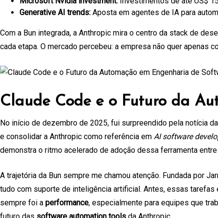
Microsoft Nvidia investment:
Investimentos de até US$ 15 
Generative AI trends:
Aposta em agentes de IA para automa
Com a Bun integrada, a Anthropic mira o centro da stack de d
cada etapa. O mercado percebeu: a empresa não quer apenas comp
Claude Code e o Futuro da Au
No início de dezembro de 2025, fui surpreendido pela notícia da
e consolidar a Anthropic como referência em
AI software devel
demonstra o ritmo acelerado de adoção dessa ferramenta entr
A trajetória da Bun sempre me chamou atenção. Fundada por Jar
tudo com suporte de inteligência artificial. Antes, essas taref
sempre foi a
performance
, especialmente para equipes que trab
futuro das
software automation tools
da Anthropic.