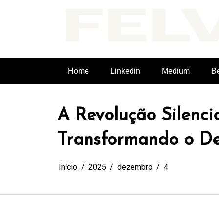
Pular
para
o
conteúdo
Felvieira.dev
Home
Linkedin
Medium
B
A Revolução Silenci
Transformando o De
Início
2025
dezembro
4