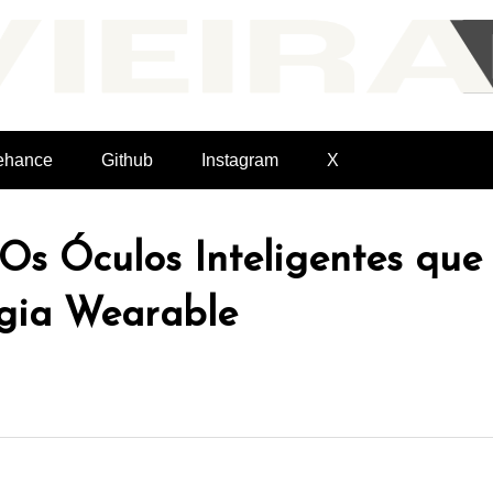
Felvieira.dev
ehance
Github
Instagram
X
 Os Óculos Inteligentes qu
ogia Wearable