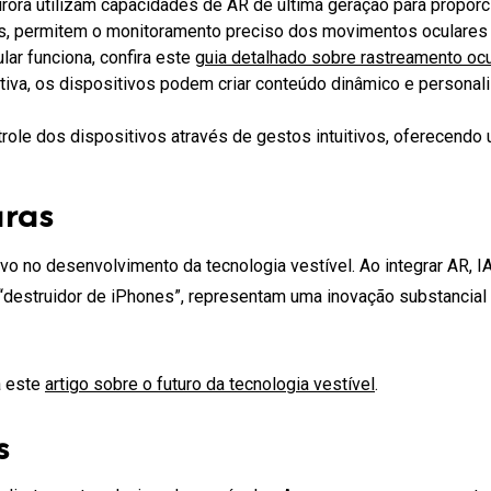
rora utilizam capacidades de AR de última geração para proporci
, permitem o monitoramento preciso dos movimentos oculares e
ar funciona, confira este
guia detalhado sobre rastreamento ocu
iva, os dispositivos podem criar conteúdo dinâmico e personal
trole dos dispositivos através de gestos intuitivos, oferecend
uras
ivo no desenvolvimento da tecnologia vestível. Ao integrar AR, 
“destruidor de iPhones”, representam uma inovação substancial 
a este
artigo sobre o futuro da tecnologia vestível
.
s