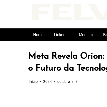
Pular
para
o
conteúdo
Felvieira.dev
Home
Linkedin
Medium
B
Meta Revela Orion:
o Futuro da Tecnol
Início
2024
outubro
8