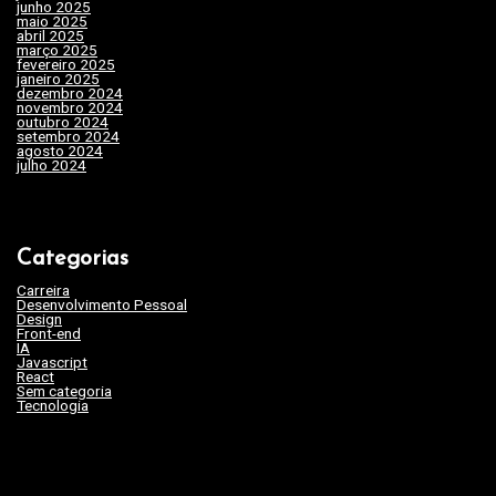
o
junho 2025
(15)
maio 2025
(32)
s
abril 2025
(31)
março 2025
(24)
fevereiro 2025
(29)
t
janeiro 2025
(15)
dezembro 2024
(29)
novembro 2024
(22)
outubro 2024
(19)
setembro 2024
(20)
agosto 2024
(35)
julho 2024
(35)
Categorias
Carreira
(46)
Desenvolvimento Pessoal
(45)
Design
(3)
Front-end
(17)
IA
(19)
Javascript
(9)
React
(2)
Sem categoria
(263)
Tecnologia
(62)