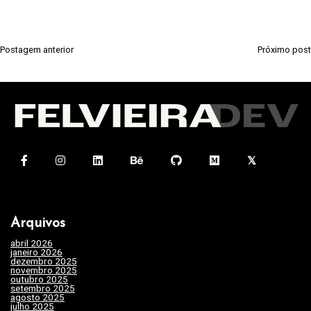
Postagem anterior
Próximo post
N
a
v
e
g
a
ç
ã
Arquivos
o
abril 2026
(1)
d
janeiro 2026
(4)
dezembro 2025
(3)
e
novembro 2025
(7)
outubro 2025
(7)
setembro 2025
(3)
P
agosto 2025
(2)
julho 2025
(10)