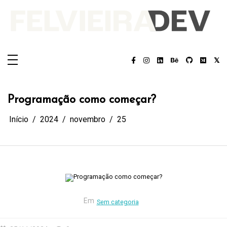
Pular
para
o
conteúdo
Felvieira.dev
Felvieira.dev
Programação como começar?
Início
2024
novembro
25
Em
Sem categoria