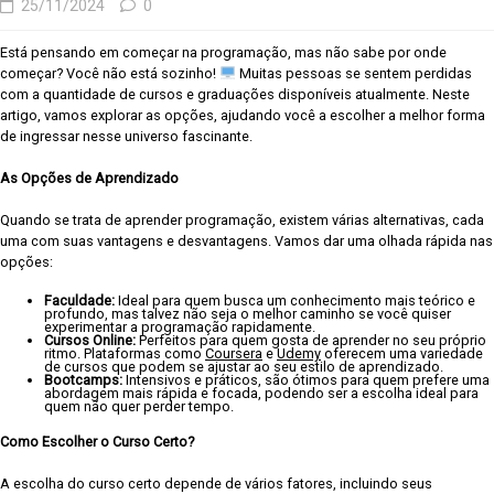
25/11/2024
0
Está pensando em começar na programação, mas não sabe por onde
começar? Você não está sozinho!
Muitas pessoas se sentem perdidas
com a quantidade de cursos e graduações disponíveis atualmente. Neste
artigo, vamos explorar as opções, ajudando você a escolher a melhor forma
de ingressar nesse universo fascinante.
As Opções de Aprendizado
Quando se trata de aprender programação, existem várias alternativas, cada
uma com suas vantagens e desvantagens. Vamos dar uma olhada rápida nas
opções:
Faculdade:
Ideal para quem busca um conhecimento mais teórico e
profundo, mas talvez não seja o melhor caminho se você quiser
experimentar a programação rapidamente.
Cursos Online:
Perfeitos para quem gosta de aprender no seu próprio
ritmo. Plataformas como
Coursera
e
Udemy
oferecem uma variedade
de cursos que podem se ajustar ao seu estilo de aprendizado.
Bootcamps:
Intensivos e práticos, são ótimos para quem prefere uma
abordagem mais rápida e focada, podendo ser a escolha ideal para
quem não quer perder tempo.
Como Escolher o Curso Certo?
A escolha do curso certo depende de vários fatores, incluindo seus