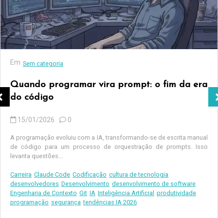
Em
Sem categoria
Quando programar vira prompt: o fim da era
do código
15/01/2026
0
A programação evoluiu com a IA, transformando-se de escrita manual
de código para um processo de orquestração de prompts. Isso
levanta questões...
Carreira
Claude Code
Codificação
cultura de tecnologia
desenvolvedores
Desenvolvimento
desenvolvimento de software
Engenharia de Contexto
Git
IA
Inteligência Artificial
produtividade
programação
segurança
tendências IA 2026