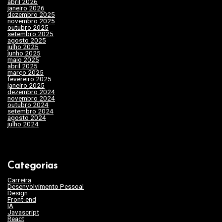
abril 2026
(1)
d
janeiro 2026
(4)
dezembro 2025
(3)
e
novembro 2025
(7)
outubro 2025
(7)
setembro 2025
(3)
P
agosto 2025
(2)
julho 2025
(10)
o
junho 2025
(15)
maio 2025
(32)
s
abril 2025
(31)
março 2025
(24)
fevereiro 2025
(29)
t
janeiro 2025
(15)
dezembro 2024
(29)
novembro 2024
(22)
outubro 2024
(19)
setembro 2024
(20)
agosto 2024
(35)
julho 2024
(35)
Categorias
Carreira
(46)
Desenvolvimento Pessoal
(45)
Design
(3)
Front-end
(17)
IA
(19)
Javascript
(9)
React
(2)