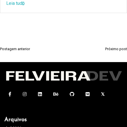
Leia tudo
Postagem anterior
Próximo post
N
a
v
e
g
a
ç
ã
Arquivos
o