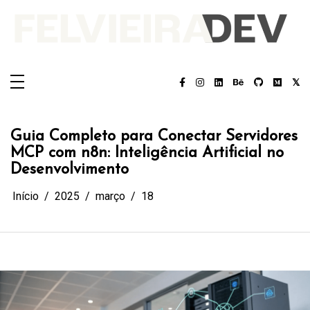
Pular
para
o
conteúdo
Felvieira.dev
Felvieira.dev
Guia Completo para Conectar Servidores
MCP com n8n: Inteligência Artificial no
Desenvolvimento
Início
2025
março
18