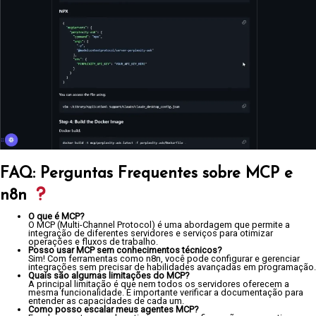
FAQ: Perguntas Frequentes sobre MCP e
n8n
O que é MCP?
O MCP (Multi-Channel Protocol) é uma abordagem que permite a
integração de diferentes servidores e serviços para otimizar
operações e fluxos de trabalho.
Posso usar MCP sem conhecimentos técnicos?
Sim! Com ferramentas como n8n, você pode configurar e gerenciar
integrações sem precisar de habilidades avançadas em programação.
Quais são algumas limitações do MCP?
A principal limitação é que nem todos os servidores oferecem a
mesma funcionalidade. É importante verificar a documentação para
entender as capacidades de cada um.
Como posso escalar meus agentes MCP?