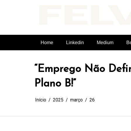
Pular
para
o
conteúdo
Felvieira.dev
Home
Linkedin
Medium
B
“Emprego Não Defin
Plano B!”
Início
2025
março
26