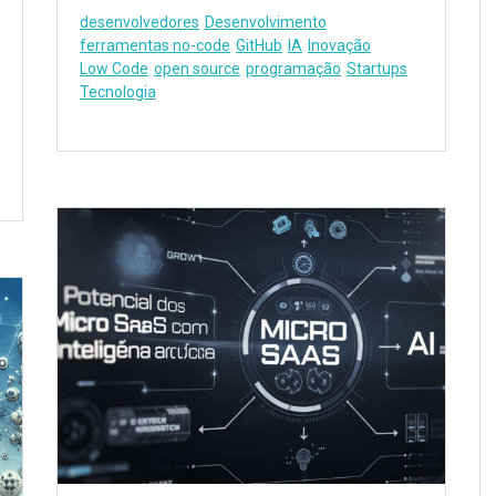
desenvolvedores
Desenvolvimento
ferramentas no-code
GitHub
IA
Inovação
Low Code
open source
programação
Startups
Tecnologia