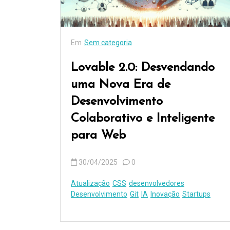
Em
Sem categoria
Lovable 2.0: Desvendando
uma Nova Era de
Desenvolvimento
Colaborativo e Inteligente
para Web
30/04/2025
0
Atualização
CSS
desenvolvedores
Desenvolvimento
Git
IA
Inovação
Startups