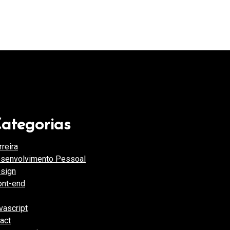
ategorias
rreira
(46)
senvolvimento Pessoal
(45)
sign
(3)
ont-end
(17)
(19)
vascript
(9)
act
(2)