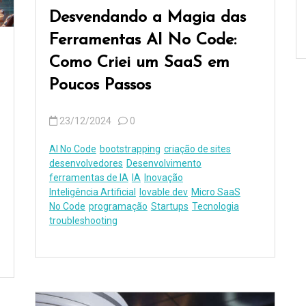
Desvendando a Magia das
Ferramentas AI No Code:
Como Criei um SaaS em
Poucos Passos
23/12/2024
0
AI No Code
bootstrapping
criação de sites
desenvolvedores
Desenvolvimento
ferramentas de IA
IA
Inovação
Inteligência Artificial
lovable.dev
Micro SaaS
No Code
programação
Startups
Tecnologia
troubleshooting