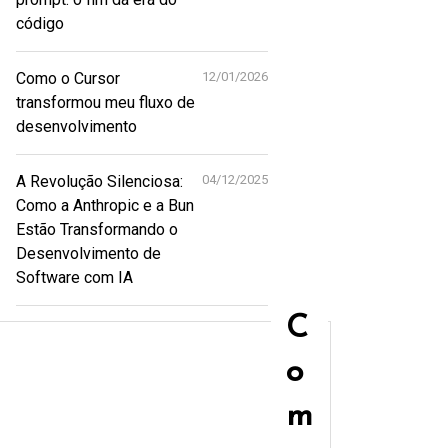
código
Como o Cursor
12/01/2026
transformou meu fluxo de
desenvolvimento
A Revolução Silenciosa:
04/12/2025
Como a Anthropic e a Bun
Estão Transformando o
Desenvolvimento de
Software com IA
C
o
m