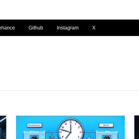
Felvieira.dev
ehance
Github
Instagram
X
a:
a Bun
 o