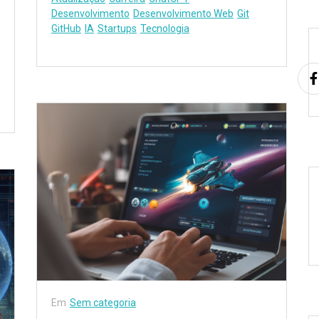
Desenvolvimento
Desenvolvimento Web
Git
GitHub
IA
Startups
Tecnologia
Em
Sem categoria