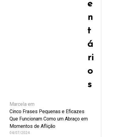
e
n
t
á
ri
o
s
Marcela
em
Cinco Frases Pequenas e Eficazes
Que Funcionam Como um Abraço em
Momentos de Aflição
04/07/2024