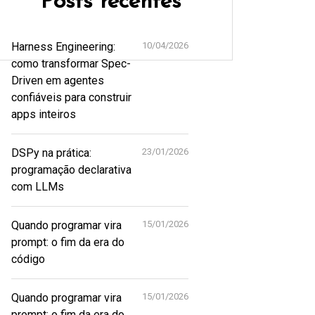
Posts recentes
Harness Engineering:
10/04/2026
como transformar Spec-
Driven em agentes
confiáveis para construir
apps inteiros
DSPy na prática:
23/01/2026
programação declarativa
com LLMs
Quando programar vira
15/01/2026
prompt: o fim da era do
código
Quando programar vira
15/01/2026
prompt: o fim da era do