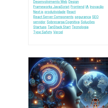
Desenvolvimento Web
Design
Frameworks JavaScript
Frontend
IA
Inovação
Next.js
produtividade
React
React Server Components
segurança
SEO
servidor
Sobrecarga Cognitiva
Soluções
Startups
TanStack Start
Tecnologia
Type Safety
Vercel