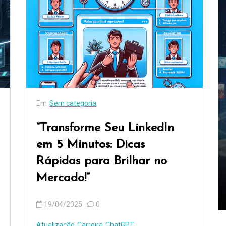
re
ão
de
Em
Carreira
Harness Engineering: como
transformar Spec-Driven
Em
Sem categoria
em agentes confiáveis para
“Transforme Seu LinkedIn
construir apps inteiros
ools
em 5 Minutos: Dicas
IA
10/04/2026
0
Rápidas para Brilhar no
Harness Engineering
Mercado!”
Spec-Driven Development
19/04/2025
0
Atualização
Carreira
ChatGPT