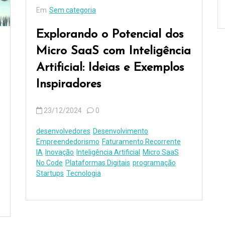
Em
Sem categoria
Explorando o Potencial dos
Micro SaaS com Inteligência
Artificial: Ideias e Exemplos
Inspiradores
23/12/2024
0
desenvolvedores
Desenvolvimento
Empreendedorismo
Faturamento Recorrente
IA
Inovação
Inteligência Artificial
Micro SaaS
No Code
Plataformas Digitais
programação
Startups
Tecnologia