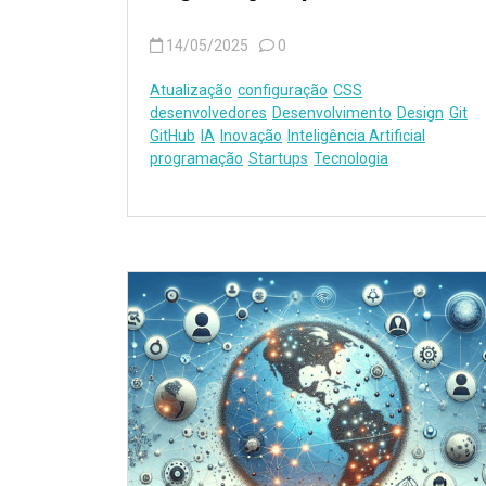
14/05/2025
0
Atualização
configuração
CSS
desenvolvedores
Desenvolvimento
Design
Git
GitHub
IA
Inovação
Inteligência Artificial
programação
Startups
Tecnologia