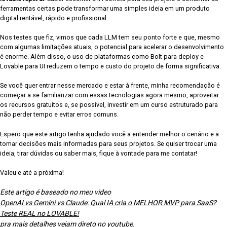
ferramentas certas pode transformar uma simples ideia em um produto
digital rentável, rápido e profissional.
Nos testes que fiz, vimos que cada LLM tem seu ponto forte e que, mesmo
com algumas limitações atuais, o potencial para acelerar o desenvolvimento
é enorme. Além disso, o uso de plataformas como Bolt para deploy e
Lovable para UI reduzem o tempo e custo do projeto de forma significativa.
Se você quer entrar nesse mercado e estar à frente, minha recomendação é
começar a se familiarizar com essas tecnologias agora mesmo, aproveitar
os recursos gratuitos e, se possível, investir em um curso estruturado para
não perder tempo e evitar erros comuns.
Espero que este artigo tenha ajudado você a entender melhor o cenário e a
tomar decisões mais informadas para seus projetos. Se quiser trocar uma
ideia, tirar dúvidas ou saber mais, fique à vontade para me contatar!
Valeu e até a próxima!
Este artigo é baseado no meu video
OpenAI vs Gemini vs Claude: Qual IA cria o MELHOR MVP para SaaS?
Teste REAL no LOVABLE!
pra mais detalhes vejam direto no youtube.