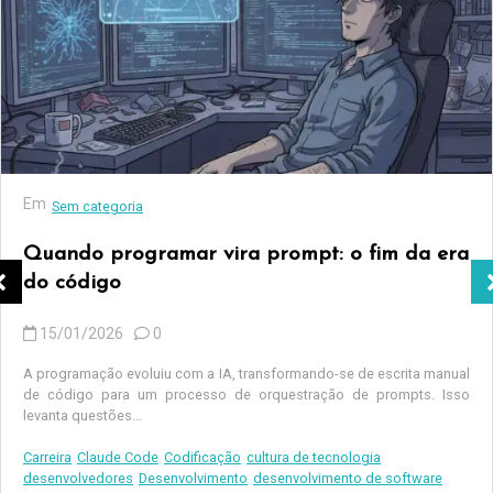
Em
Sem categoria
Quando programar vira prompt: o fim da era
do código
15/01/2026
0
A programação evoluiu com a IA, transformando-se de escrita manual
de código para um processo de orquestração de prompts. Isso
levanta questões...
Carreira
Claude Code
Codificação
cultura de tecnologia
desenvolvedores
Desenvolvimento
desenvolvimento de software