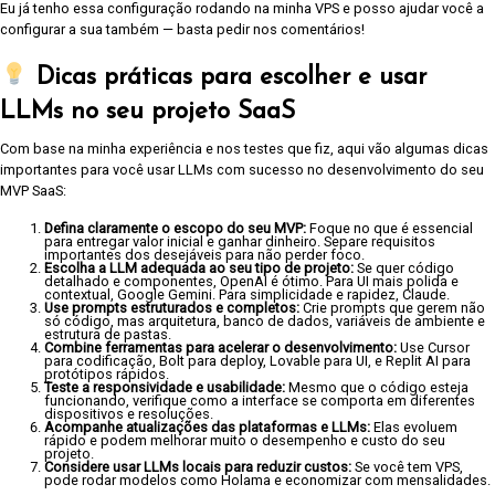
Eu já tenho essa configuração rodando na minha VPS e posso ajudar você a
configurar a sua também — basta pedir nos comentários!
Dicas práticas para escolher e usar
LLMs no seu projeto SaaS
Com base na minha experiência e nos testes que fiz, aqui vão algumas dicas
importantes para você usar LLMs com sucesso no desenvolvimento do seu
MVP SaaS:
Defina claramente o escopo do seu MVP:
Foque no que é essencial
para entregar valor inicial e ganhar dinheiro. Separe requisitos
importantes dos desejáveis para não perder foco.
Escolha a LLM adequada ao seu tipo de projeto:
Se quer código
detalhado e componentes, OpenAI é ótimo. Para UI mais polida e
contextual, Google Gemini. Para simplicidade e rapidez, Claude.
Use prompts estruturados e completos:
Crie prompts que gerem não
só código, mas arquitetura, banco de dados, variáveis de ambiente e
estrutura de pastas.
Combine ferramentas para acelerar o desenvolvimento:
Use Cursor
para codificação, Bolt para deploy, Lovable para UI, e Replit AI para
protótipos rápidos.
Teste a responsividade e usabilidade:
Mesmo que o código esteja
funcionando, verifique como a interface se comporta em diferentes
dispositivos e resoluções.
Acompanhe atualizações das plataformas e LLMs:
Elas evoluem
rápido e podem melhorar muito o desempenho e custo do seu
projeto.
Considere usar LLMs locais para reduzir custos:
Se você tem VPS,
pode rodar modelos como Holama e economizar com mensalidades.