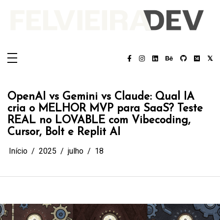
Pular
para
o
conteúdo
Felvieira.dev
Felvieira.dev
OpenAI vs Gemini vs Claude: Qual IA
cria o MELHOR MVP para SaaS? Teste
REAL no LOVABLE com Vibecoding,
Cursor, Bolt e Replit AI
Início
2025
julho
18