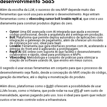
desenvolvimento SaaS
Além da escolha da LLM, o sucesso do seu MVP depende muito das
ferramentas que você usa para acelerar o desenvolvimento. Aqui entram
ferramentas como o
vibecoding cursor bolt lovable replit ai
, que criei e uso
diariamente para construir produtos digitais do zero.
Cursor:
Uma IDE avançada com AI integrada que ajuda a escrever
código profissional, desde a arquitetura até a entrega em produção.
Bolt:
Plataforma que permite deploy automático de aplicações com
integração a gateways de pagamento, além de oferecer um modelo
de cobrança por uso, ideal para SaaS.
Lovable:
Ferramenta que gera interfaces prontas com IA, acelerando a
entrega do front-end e agilizando a prototipagem.
Replit AI:
IDE online com suporte AI que facilita o desenvolvimento
colaborativo e rápido, ideal para protótipos e MVPs.
Vibecoding:
Metodologia e conjunto de práticas para otimizar a
criação de software usando IA, que ensino em meus cursos.
O segredo é usar essas ferramentas em conjunto para que o processo de
desenvolvimento seja fluido, desde a concepção do MVP, criação do código,
geração da interface, até o deploy e monetização do produto.
Além disso, plataformas como o
Bolt
D oferecem a possibilidade de usar
LLMs locais, como o Holama, que pode rodar na sua
VPS
sem custo de
mensalidade, apenas pagando pelo uso. Isso é ideal para quem quer reduzir
custos e ter mais controle sobre a infraestrutura.