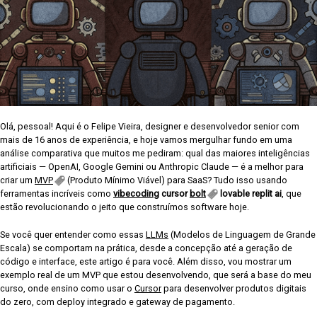
Olá, pessoal! Aqui é o Felipe Vieira, designer e desenvolvedor senior com
mais de 16 anos de experiência, e hoje vamos mergulhar fundo em uma
análise comparativa que muitos me pediram: qual das maiores inteligências
artificiais — OpenAI, Google Gemini ou Anthropic Claude — é a melhor para
criar um
MVP
(Produto Mínimo Viável) para SaaS? Tudo isso usando
ferramentas incríveis como
vibecoding
cursor
bolt
lovable replit ai
, que
estão revolucionando o jeito que construímos software hoje.
Se você quer entender como essas
LLMs
(Modelos de Linguagem de Grande
Escala) se comportam na prática, desde a concepção até a geração de
código e interface, este artigo é para você. Além disso, vou mostrar um
exemplo real de um MVP que estou desenvolvendo, que será a base do meu
curso, onde ensino como usar o
Cursor
para desenvolver produtos digitais
do zero, com deploy integrado e gateway de pagamento.