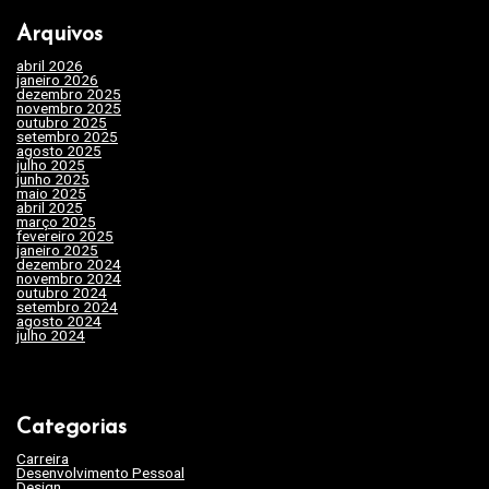
ã
Arquivos
o
abril 2026
(1)
d
janeiro 2026
(4)
dezembro 2025
(3)
e
novembro 2025
(7)
outubro 2025
(7)
setembro 2025
(3)
P
agosto 2025
(2)
julho 2025
(10)
o
junho 2025
(15)
maio 2025
(32)
s
abril 2025
(31)
março 2025
(24)
fevereiro 2025
(29)
t
janeiro 2025
(15)
dezembro 2024
(29)
novembro 2024
(22)
outubro 2024
(19)
setembro 2024
(20)
agosto 2024
(35)
julho 2024
(35)
Categorias
Carreira
(46)
Desenvolvimento Pessoal
(45)
Design
(3)