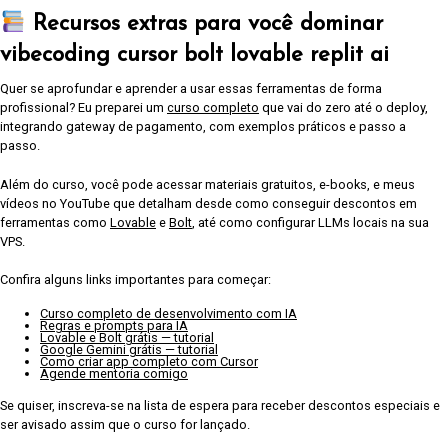
Recursos extras para você dominar
vibecoding cursor bolt lovable replit ai
Quer se aprofundar e aprender a usar essas ferramentas de forma
profissional? Eu preparei um
curso completo
que vai do zero até o deploy,
integrando gateway de pagamento, com exemplos práticos e passo a
passo.
Além do curso, você pode acessar materiais gratuitos, e-books, e meus
vídeos no YouTube que detalham desde como conseguir descontos em
ferramentas como
Lovable
e
Bolt
, até como configurar LLMs locais na sua
VPS.
Confira alguns links importantes para começar:
Curso completo de desenvolvimento com IA
Regras e prompts para IA
Lovable e Bolt grátis — tutorial
Google Gemini grátis — tutorial
Como criar app completo com Cursor
Agende mentoria comigo
Se quiser, inscreva-se na lista de espera para receber descontos especiais e
ser avisado assim que o curso for lançado.