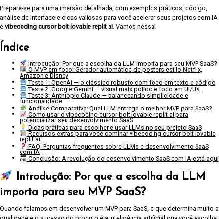
Prepare-se para uma imersão detalhada, com exemplos práticos, código,
análise de interface e dicas valiosas para você acelerar seus projetos com IA
e
vibecoding cursor bolt lovable replit ai
. Vamos nessa!
Índice
Introdução: Por que a escolha da LLM importa para seu MVP SaaS?
O MVP em foco: Gerador automático de posters estilo Netflix,
Amazon e Disney
Teste 1: OpenAI — o clássico robusto com foco em texto e código
Teste 2: Google Gemini — visual mais polido e foco em UI/UX
Teste 3: Anthropic Claude — balanceando simplicidade e
funcionalidade
Análise Comparativa: Qual LLM entrega o melhor MVP para SaaS?
Como usar o vibecoding cursor bolt lovable replit ai para
potencializar seu desenvolvimento SaaS
Dicas práticas para escolher e usar LLMs no seu projeto SaaS
Recursos extras para você dominar vibecoding cursor bolt lovable
replit ai
FAQ: Perguntas frequentes sobre LLMs e desenvolvimento SaaS
com IA
Conclusão: A revolução do desenvolvimento SaaS com IA está aqui
Introdução: Por que a escolha da LLM
importa para seu MVP SaaS?
Quando falamos em desenvolver um MVP para SaaS, o que determina muito a
qualidade e o sucesso do produto é a inteligência artificial que você escolhe