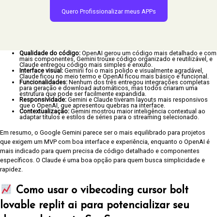
Quero Profissionalizar meus APPs
Qualidade do código:
OpenAI gerou um código mais detalhado e com
mais componentes, Gemini trouxe código organizado e reutilizável, e
Claude entregou código mais simples e enxuto.
Interface visual:
Gemini foi o mais polido e visualmente agradável,
Claude ficou no meio termo e OpenAI ficou mais básico e funcional.
Funcionalidades:
Nenhum dos três entregou integrações completas
para geração e download automáticos, mas todos criaram uma
estrutura que pode ser facilmente expandida.
Responsividade:
Gemini e Claude tiveram layouts mais responsivos
que o OpenAI, que apresentou quebras na interface.
Contextualização:
Gemini mostrou maior inteligência contextual ao
adaptar títulos e estilos de séries para o streaming selecionado.
Em resumo, o Google Gemini parece ser o mais equilibrado para projetos
que exigem um MVP com boa interface e experiência, enquanto o OpenAI é
mais indicado para quem precisa de código detalhado e componentes
específicos. O Claude é uma boa opção para quem busca simplicidade e
rapidez.
Como usar o
vibecoding cursor bolt
lovable replit ai
para potencializar seu