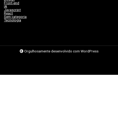
Front-end
(17)
IA
(19)
Javascript
(9)
React
(2)
Sem categoria
(263)
Tecnologia
(62)
Orgulhosamente desenvolvido com WordPress