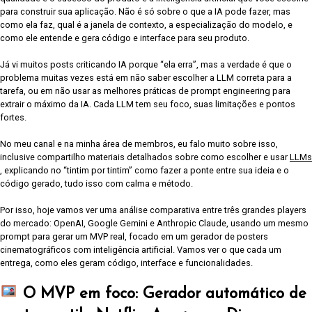
para construir sua aplicação. Não é só sobre o que a IA pode fazer, mas
como ela faz, qual é a janela de contexto, a especialização do modelo, e
como ele entende e gera código e interface para seu produto.
Já vi muitos posts criticando IA porque “ela erra”, mas a verdade é que o
problema muitas vezes está em não saber escolher a LLM correta para a
tarefa, ou em não usar as melhores práticas de prompt engineering para
extrair o máximo da IA. Cada LLM tem seu foco, suas limitações e pontos
fortes.
No meu canal e na minha área de membros, eu falo muito sobre isso,
inclusive compartilho materiais detalhados sobre como escolher e usar
LLMs
, explicando no “tintim por tintim” como fazer a ponte entre sua ideia e o
código gerado, tudo isso com calma e método.
Por isso, hoje vamos ver uma análise comparativa entre três grandes players
do mercado: OpenAI, Google Gemini e Anthropic Claude, usando um mesmo
prompt para gerar um MVP real, focado em um gerador de posters
cinematográficos com inteligência artificial. Vamos ver o que cada um
entrega, como eles geram código, interface e funcionalidades.
O MVP em foco: Gerador automático de