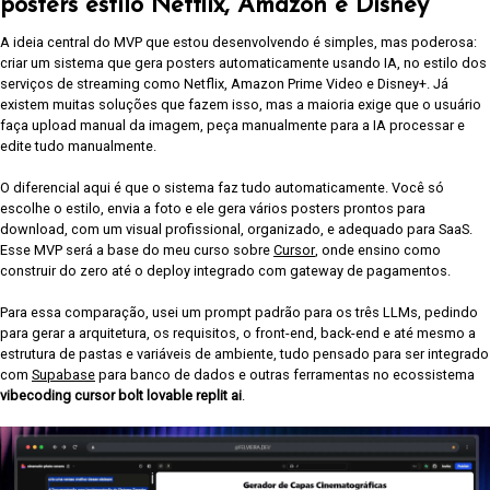
posters estilo Netflix, Amazon e Disney
A ideia central do MVP que estou desenvolvendo é simples, mas poderosa:
criar um sistema que gera posters automaticamente usando IA, no estilo dos
serviços de streaming como Netflix, Amazon Prime Video e Disney+. Já
existem muitas soluções que fazem isso, mas a maioria exige que o usuário
faça upload manual da imagem, peça manualmente para a IA processar e
edite tudo manualmente.
O diferencial aqui é que o sistema faz tudo automaticamente. Você só
escolhe o estilo, envia a foto e ele gera vários posters prontos para
download, com um visual profissional, organizado, e adequado para SaaS.
Esse MVP será a base do meu curso sobre
Cursor
, onde ensino como
construir do zero até o deploy integrado com gateway de pagamentos.
Para essa comparação, usei um prompt padrão para os três LLMs, pedindo
para gerar a arquitetura, os requisitos, o front-end, back-end e até mesmo a
estrutura de pastas e variáveis de ambiente, tudo pensado para ser integrado
com
Supabase
para banco de dados e outras ferramentas no ecossistema
vibecoding cursor bolt lovable replit ai
.