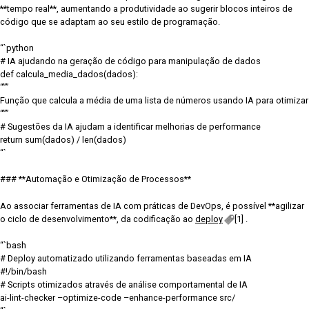
**tempo real**, aumentando a produtividade ao sugerir blocos inteiros de
código que se adaptam ao seu estilo de programação.
“`python
# IA ajudando na geração de código para manipulação de dados
def calcula_media_dados(dados):
“””
Função que calcula a média de uma lista de números usando IA para otimizar
“””
# Sugestões da IA ajudam a identificar melhorias de performance
return sum(dados) / len(dados)
“`
### **Automação e Otimização de Processos**
Ao associar ferramentas de IA com práticas de DevOps, é possível **agilizar
o ciclo de desenvolvimento**, da codificação ao
deploy
[1] .
“`bash
# Deploy automatizado utilizando ferramentas baseadas em IA
#!/bin/bash
# Scripts otimizados através de análise comportamental de IA
ai-lint-checker –optimize-code –enhance-performance src/