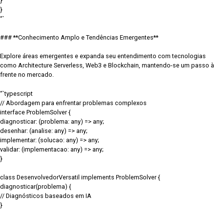
}
}
“`
### **Conhecimento Amplo e Tendências Emergentes**
Explore áreas emergentes e expanda seu entendimento com tecnologias
como Architecture Serverless, Web3 e Blockchain, mantendo-se um passo à
frente no mercado.
“`typescript
// Abordagem para enfrentar problemas complexos
interface ProblemSolver {
diagnosticar: (problema: any) => any;
desenhar: (analise: any) => any;
implementar: (solucao: any) => any;
validar: (implementacao: any) => any;
}
class DesenvolvedorVersatil implements ProblemSolver {
diagnosticar(problema) {
// Diagnósticos baseados em IA
}