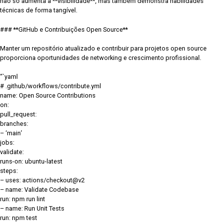
não só aumenta a **visibilidade**, mas também demonstra habilidades
técnicas de forma tangível.
### **GitHub e Contribuições Open Source**
Manter um repositório atualizado e contribuir para projetos open source
proporciona oportunidades de networking e crescimento profissional.
“`yaml
# .github/workflows/contribute.yml
name: Open Source Contributions
on:
pull_request:
branches:
– ‘main’
jobs:
validate:
runs-on: ubuntu-latest
steps:
– uses: actions/checkout@v2
– name: Validate Codebase
run: npm run lint
– name: Run Unit Tests
run: npm test