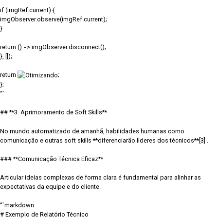
if (imgRef.current) {
imgObserver.observe(imgRef.current);
}
return () => imgObserver.disconnect();
}, []);
return
;
};
“`
## **3. Aprimoramento de Soft Skills**
No mundo automatizado de amanhã, habilidades humanas como
comunicação e outras soft skills **diferenciarão líderes dos técnicos**[3] .
### **Comunicação Técnica Eficaz**
Articular ideias complexas de forma clara é fundamental para alinhar as
expectativas da equipe e do cliente.
“`markdown
# Exemplo de Relatório Técnico