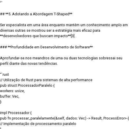
“`
## **5. Adotando a Abordagem T-Shaped**
Ser especialista em uma área enquanto mantém um conhecimento amplo em
diversas outras se mostrou ser a estratégia mais eficaz para
**desenvolvedores que buscam impacto**[3] .
### **Profundidade em Desenvolvimento de Software**
Aprofundar-se nos meandros de uma ou duas tecnologias sobressai seu
perfil diante das novas tendências.
“`rust
// Utilização de Rust para sistemas de alta performance
pub struct ProcessadorParalelo {
workers: usize,
buffer: Vec
,
}
impl Processador {
pub fn processar_paralelamente(&self, dados: Vec
) -> Result
, ProcessError> {
// Implementação de processamento paralelo