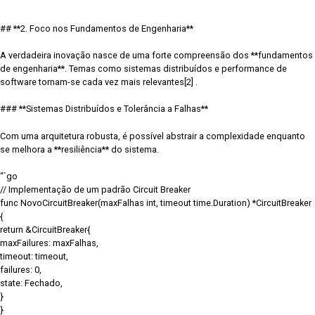
“`
## **2. Foco nos Fundamentos de Engenharia**
A verdadeira inovação nasce de uma forte compreensão dos **fundamentos
de engenharia**. Temas como sistemas distribuídos e performance de
software tornam-se cada vez mais relevantes[2] .
### **Sistemas Distribuídos e Tolerância a Falhas**
Com uma arquitetura robusta, é possível abstrair a complexidade enquanto
se melhora a **resiliência** do sistema.
“`go
// Implementação de um padrão Circuit Breaker
func NovoCircuitBreaker(maxFalhas int, timeout time.Duration) *CircuitBreaker
{
return &CircuitBreaker{
maxFailures: maxFalhas,
timeout: timeout,
failures: 0,
state: Fechado,
}
}