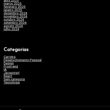
s
abril 2025
(31)
março 2025
(24)
fevereiro 2025
(29)
t
janeiro 2025
(15)
dezembro 2024
(29)
novembro 2024
(22)
outubro 2024
(19)
setembro 2024
(20)
agosto 2024
(35)
julho 2024
(35)
Categorias
Carreira
(46)
Desenvolvimento Pessoal
(45)
Design
(3)
Front-end
(17)
IA
(19)
Javascript
(9)
React
(2)
Sem categoria
(263)
Tecnologia
(62)