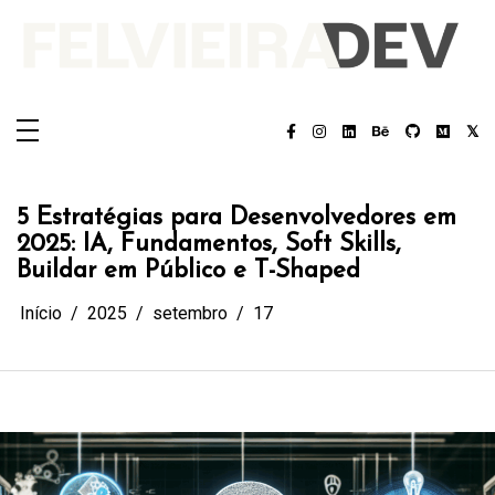
Pular
para
o
conteúdo
Felvieira.dev
Felvieira.dev
5 Estratégias para Desenvolvedores em
2025: IA, Fundamentos, Soft Skills,
Buildar em Público e T-Shaped
Início
2025
setembro
17