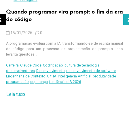
Quando programar vira prompt: o fim da era
do código
15/01/2026
0
A programação evoluiu com a IA, transformando-se de escrita manual
de código para um processo de orquestração de prompts. Isso
levanta questões...
Carreira
Claude Code
Codificação
cultura de tecnologia
desenvolvedores
Desenvolvimento
desenvolvimento de software
Engenharia de Contexto
Git
IA
Inteligência Artificial
produtividade
programação
segurança
tendências IA 2026
Leia tudo