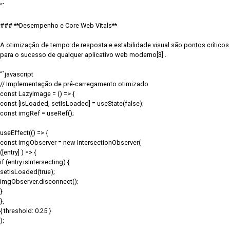
“`
### **Desempenho e Core Web Vitals**
A otimização de tempo de resposta e estabilidade visual são pontos críticos
para o sucesso de qualquer aplicativo web moderno[3] .
“`javascript
// Implementação de pré-carregamento otimizado
const LazyImage = () => {
const [isLoaded, setIsLoaded] = useState(false);
const imgRef = useRef();
useEffect(() => {
const imgObserver = new IntersectionObserver(
([entry] ) => {
if (entry.isIntersecting) {
setIsLoaded(true);
imgObserver.disconnect();
}
},
{ threshold: 0.25 }
);