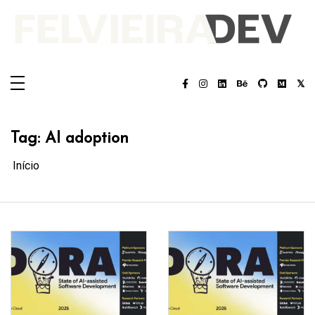
Pular
para
o
conteúdo
Felvieira.dev
Felvieira.dev
Tag:
AI adoption
Início