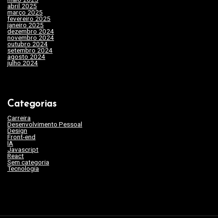
abril 2025
(31)
março 2025
(24)
fevereiro 2025
(29)
janeiro 2025
(15)
dezembro 2024
(29)
novembro 2024
(22)
outubro 2024
(19)
setembro 2024
(20)
agosto 2024
(35)
julho 2024
(35)
Categorias
Carreira
(46)
Desenvolvimento Pessoal
(45)
Design
(3)
Front-end
(17)
IA
(19)
Javascript
(9)
React
(2)
Sem categoria
(263)
Tecnologia
(62)