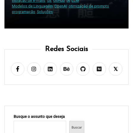
extração de e-mails
Git
GitHub
IA
LLM
Modelos de Linguagem
OpenAI
otimização de prompts
programação
Soluções
Redes Sociais
Busque o assunto que deseja
Buscar