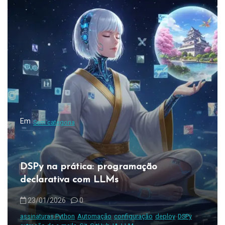
Em
Sem categoria
DSPy na prática: programação
declarativa com LLMs
23/01/2026
0
assinaturas Python
Automação
configuração
deploy
DSPy