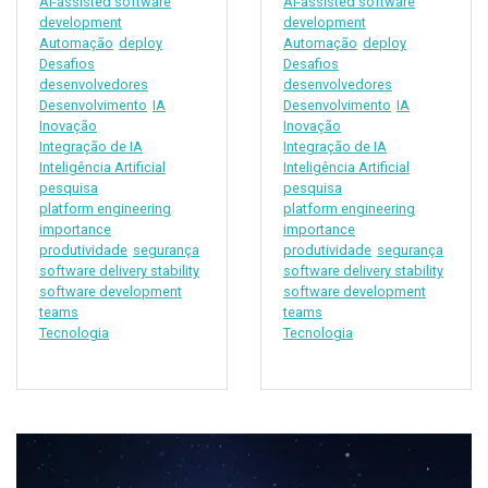
AI-assisted software
AI-assisted software
development
development
Automação
deploy
Automação
deploy
Desafios
Desafios
desenvolvedores
desenvolvedores
Desenvolvimento
IA
Desenvolvimento
IA
Inovação
Inovação
Integração de IA
Integração de IA
Inteligência Artificial
Inteligência Artificial
pesquisa
pesquisa
platform engineering
platform engineering
importance
importance
produtividade
segurança
produtividade
segurança
software delivery stability
software delivery stability
software development
software development
teams
teams
Tecnologia
Tecnologia