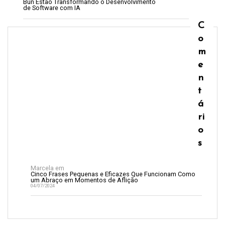
Bun Estão Transformando o Desenvolvimento
de Software com IA
C
o
m
e
n
t
á
ri
o
s
Marcela
em
Cinco Frases Pequenas e Eficazes Que Funcionam Como
um Abraço em Momentos de Aflição
04/07/2024