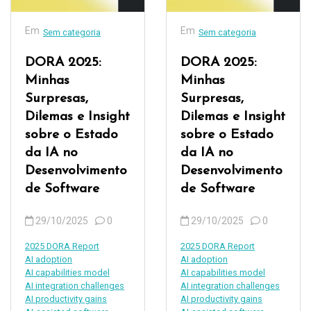
Em
Em
Sem categoria
Sem categoria
DORA 2025:
DORA 2025:
Minhas
Minhas
Surpresas,
Surpresas,
Dilemas e Insight
Dilemas e Insight
sobre o Estado
sobre o Estado
da IA no
da IA no
Desenvolvimento
Desenvolvimento
de Software
de Software
29/10/2025
0
29/10/2025
0
2025 DORA Report
2025 DORA Report
AI adoption
AI adoption
AI capabilities model
AI capabilities model
AI integration challenges
AI integration challenges
AI productivity gains
AI productivity gains