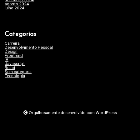
agosto 2024
(35)
julho 2024
(35)
Categorias
Carreira
(46)
Desenvolvimento Pessoal
(45)
Design
(3)
Front-end
(17)
IA
(19)
Javascript
(9)
React
(2)
Sem categoria
(263)
Tecnologia
(62)
Orgulhosamente desenvolvido com WordPress