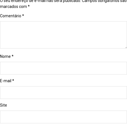
O seu endereço de e-mail não será publicado.
Campos obrigatórios são
marcados com
*
Comentário
*
Nome
*
E-mail
*
Site