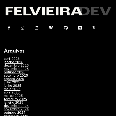
v
e
g
a
ç
ã
Arquivos
o
abril 2026
(1)
d
janeiro 2026
(4)
dezembro 2025
(3)
e
novembro 2025
(7)
outubro 2025
(7)
setembro 2025
(3)
P
agosto 2025
(2)
julho 2025
(10)
o
junho 2025
(15)
maio 2025
(32)
s
abril 2025
(31)
março 2025
(24)
fevereiro 2025
(29)
t
janeiro 2025
(15)
dezembro 2024
(29)
novembro 2024
(22)
outubro 2024
(19)
setembro 2024
(20)