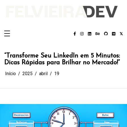
Pular
para
o
conteúdo
Felvieira.dev
Felvieira.dev
“Transforme Seu LinkedIn em 5 Minutos:
Dicas Rápidas para Brilhar no Mercado!”
Início
2025
abril
19