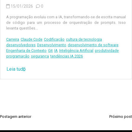
15/01/2026
0
A programação evoluiu com a IA, transformando-se de escrita manual
de código para um processo de orquestração de prompts. Isso
levanta questões...
Carreira
Claude Code
Codificação
cultura de tecnologia
desenvolvedores
Desenvolvimento
desenvolvimento de software
Engenharia de Contexto
Git
IA
Inteligência Artificial
produtividade
programação
segurança
tendências IA 2026
Leia tudo
Postagem anterior
Próximo post
N
a