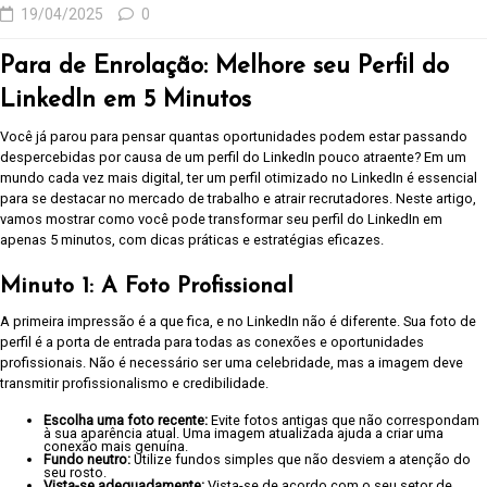
19/04/2025
0
Para de Enrolação: Melhore seu Perfil do
LinkedIn em 5 Minutos
Você já parou para pensar quantas oportunidades podem estar passando
despercebidas por causa de um perfil do LinkedIn pouco atraente? Em um
mundo cada vez mais digital, ter um perfil otimizado no LinkedIn é essencial
para se destacar no mercado de trabalho e atrair recrutadores. Neste artigo,
vamos mostrar como você pode transformar seu perfil do LinkedIn em
apenas 5 minutos, com dicas práticas e estratégias eficazes.
Minuto 1: A Foto Profissional
A primeira impressão é a que fica, e no LinkedIn não é diferente. Sua foto de
perfil é a porta de entrada para todas as conexões e oportunidades
profissionais. Não é necessário ser uma celebridade, mas a imagem deve
transmitir profissionalismo e credibilidade.
Escolha uma foto recente:
Evite fotos antigas que não correspondam
à sua aparência atual. Uma imagem atualizada ajuda a criar uma
conexão mais genuína.
Fundo neutro:
Utilize fundos simples que não desviem a atenção do
seu rosto.
Vista-se adequadamente:
Vista-se de acordo com o seu setor de