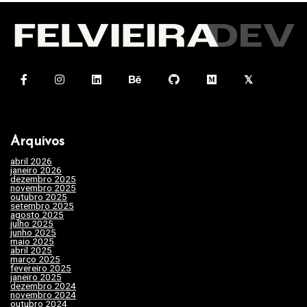
v
e
g
a
ç
ã
Arquivos
o
abril 2026
(1)
d
janeiro 2026
(4)
dezembro 2025
(3)
e
novembro 2025
(7)
outubro 2025
(7)
setembro 2025
(3)
P
agosto 2025
(2)
julho 2025
(10)
o
junho 2025
(15)
maio 2025
(32)
s
abril 2025
(31)
março 2025
(24)
fevereiro 2025
(29)
t
janeiro 2025
(15)
dezembro 2024
(29)
novembro 2024
(22)
outubro 2024
(19)