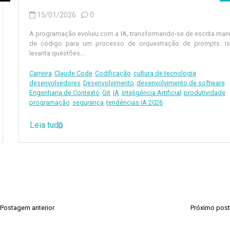
15/01/2026
0
A programação evoluiu com a IA, transformando-se de escrita manual
de código para um processo de orquestração de prompts. Isso
levanta questões...
Carreira
Claude Code
Codificação
cultura de tecnologia
desenvolvedores
Desenvolvimento
desenvolvimento de software
Engenharia de Contexto
Git
IA
Inteligência Artificial
produtividade
programação
segurança
tendências IA 2026
Leia tudo
Postagem anterior
Próximo post
N
a