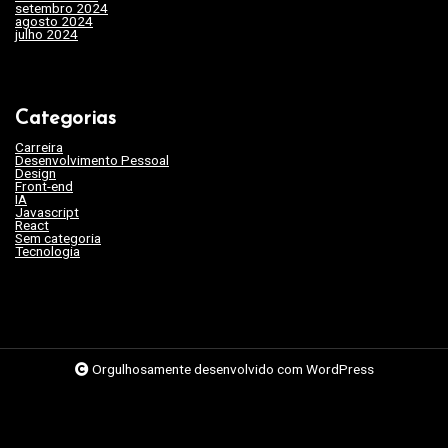
setembro 2024
(20)
agosto 2024
(35)
julho 2024
(35)
Categorias
Carreira
(46)
Desenvolvimento Pessoal
(45)
Design
(3)
Front-end
(17)
IA
(19)
Javascript
(9)
React
(2)
Sem categoria
(263)
Tecnologia
(62)
Orgulhosamente desenvolvido com WordPress