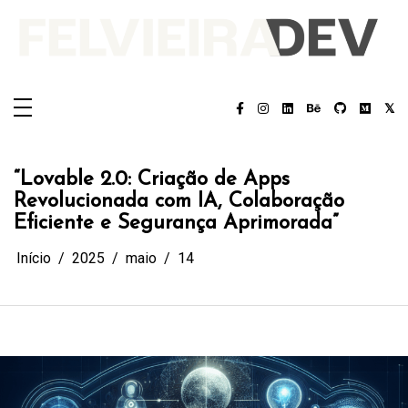
Pular
para
o
conteúdo
Felvieira.dev
Felvieira.dev
“Lovable 2.0: Criação de Apps
Revolucionada com IA, Colaboração
Eficiente e Segurança Aprimorada”
Início
2025
maio
14