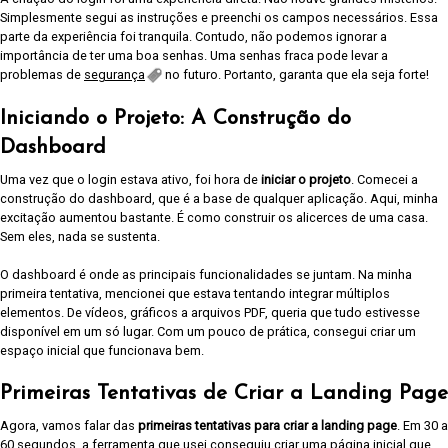
Simplesmente segui as instruções e preenchi os campos necessários. Essa
parte da experiência foi tranquila. Contudo, não podemos ignorar a
importância de ter uma boa senhas. Uma senhas fraca pode levar a
problemas de
segurança
no futuro. Portanto, garanta que ela seja forte!
Iniciando o Projeto: A Construção do
Dashboard
Uma vez que o login estava ativo, foi hora de
iniciar o projeto
. Comecei a
construção do dashboard, que é a base de qualquer aplicação. Aqui, minha
excitação aumentou bastante. É como construir os alicerces de uma casa.
Sem eles, nada se sustenta.
O dashboard é onde as principais funcionalidades se juntam. Na minha
primeira tentativa, mencionei que estava tentando integrar múltiplos
elementos. De vídeos, gráficos a arquivos PDF, queria que tudo estivesse
disponível em um só lugar. Com um pouco de prática, consegui criar um
espaço inicial que funcionava bem.
Primeiras Tentativas de Criar a Landing Page
Agora, vamos falar das
primeiras tentativas para criar a landing page
. Em 30 a
60 segundos, a ferramenta que usei conseguiu criar uma página inicial que