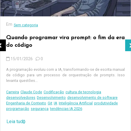
Em
Sem categoria
Quando programar vira prompt: o fim da era
do código
15/01/2026
0
A programação evoluiu com a IA, transformando-se de escrita manual
de código para um processo de orquestração de prompts. Isso
levanta questões...
Carreira
Claude Code
Codificação
cultura de tecnologia
desenvolvedores
Desenvolvimento
desenvolvimento de software
Engenharia de Contexto
Git
IA
Inteligência Artificial
produtividade
programação
segurança
tendências IA 2026
Leia tudo