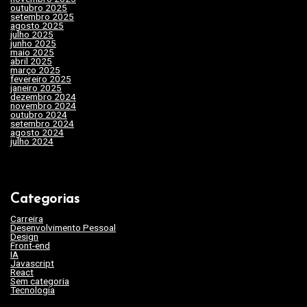
outubro 2025
(7)
setembro 2025
(3)
P
agosto 2025
(2)
julho 2025
(10)
o
junho 2025
(15)
maio 2025
(32)
s
abril 2025
(31)
março 2025
(24)
fevereiro 2025
(29)
t
janeiro 2025
(15)
dezembro 2024
(29)
novembro 2024
(22)
outubro 2024
(19)
setembro 2024
(20)
agosto 2024
(35)
julho 2024
(35)
Categorias
Carreira
(46)
Desenvolvimento Pessoal
(45)
Design
(3)
Front-end
(17)
IA
(19)
Javascript
(9)
React
(2)
Sem categoria
(263)
Tecnologia
(62)