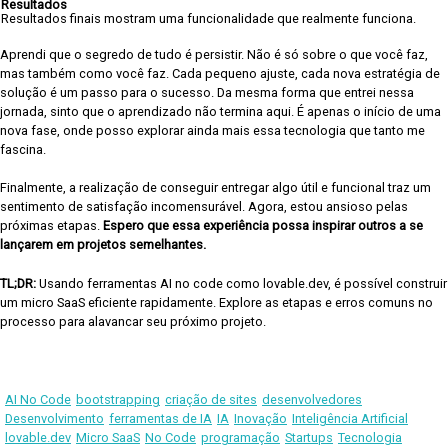
Resultados
Resultados finais mostram uma funcionalidade que realmente funciona.
Aprendi que o segredo de tudo é persistir. Não é só sobre o que você faz,
mas também como você faz. Cada pequeno ajuste, cada nova estratégia de
solução é um passo para o sucesso. Da mesma forma que entrei nessa
jornada, sinto que o aprendizado não termina aqui. É apenas o início de uma
nova fase, onde posso explorar ainda mais essa tecnologia que tanto me
fascina.
Finalmente, a realização de conseguir entregar algo útil e funcional traz um
sentimento de satisfação incomensurável. Agora, estou ansioso pelas
próximas etapas.
Espero que essa experiência possa inspirar outros a se
lançarem em projetos semelhantes.
TL;DR:
Usando ferramentas AI no code como lovable.dev, é possível construir
um micro SaaS eficiente rapidamente. Explore as etapas e erros comuns no
processo para alavancar seu próximo projeto.
AI No Code
bootstrapping
criação de sites
desenvolvedores
Desenvolvimento
ferramentas de IA
IA
Inovação
Inteligência Artificial
lovable.dev
Micro SaaS
No Code
programação
Startups
Tecnologia