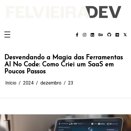
Pular
para
o
conteúdo
Felvieira.dev
Felvieira.dev
Desvendando a Magia das Ferramentas
AI No Code: Como Criei um SaaS em
Poucos Passos
Início
2024
dezembro
23