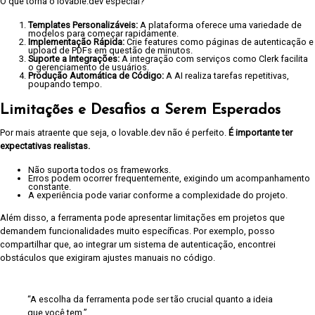
O que torna o lovable.dev especial?
Templates Personalizáveis:
A plataforma oferece uma variedade de
modelos para começar rapidamente.
Implementação Rápida:
Crie features como páginas de autenticação e
upload de PDFs em questão de minutos.
Suporte a Integrações:
A integração com serviços como Clerk facilita
o gerenciamento de usuários.
Produção Automática de Código:
A AI realiza tarefas repetitivas,
poupando tempo.
Limitações e Desafios a Serem Esperados
Por mais atraente que seja, o lovable.dev não é perfeito.
É importante ter
expectativas realistas.
Não suporta todos os frameworks.
Erros podem ocorrer frequentemente, exigindo um acompanhamento
constante.
A experiência pode variar conforme a complexidade do projeto.
Além disso, a ferramenta pode apresentar limitações em projetos que
demandem funcionalidades muito específicas. Por exemplo, posso
compartilhar que, ao integrar um sistema de autenticação, encontrei
obstáculos que exigiram ajustes manuais no código.
“A escolha da ferramenta pode ser tão crucial quanto a ideia
que você tem.”