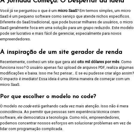
A Jornada Começa: O Despertar da Ideia
Você já se perguntou o que é um
micro SaaS
? Em termos simples, um micro
SaaS é um pequeno software como serviço que atende nichos específicos.
Diferente do SaaS tradicional, que pode buscar milhares de usuários, o micro
SaaS geralmente foca em uma solução para um grupo reduzido. Este modelo
pode ser lucrativo e mais fácil de gerenciar, especialmente para novos
empreendedores.
A inspiração de um site gerador de renda
Recentemente, conheci um site que gera até
oito mil dólares por mês
. Como
funciona isso? O usuário apenas faz upload de arquivos PDF, realiza algumas
modificações e baixa. Isso me fez pensar… E se eu pudesse criar algo assim?
O impacto é imediato! Essa ideia é uma ótima maneira de começar com um
micro SaaS.
Por que escolher o modelo no code?
O modelo
no code
está ganhando cada vez mais atenção. Isso não é mera
coincidência. Ao permitir que pessoas sem experiência técnica criem
software, ele democratiza a tecnologia. Como nós, empreendedores,
podemos concentrar nossos esforços em solucionar problemas em vez de
lidar com programação complicada.