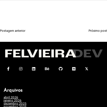
Postagem anterior
Próximo post
N
a
v
e
g
a
ç
ã
Arquivos
o
abril 2026
(1)
d
janeiro 2026
(4)
dezembro 2025
(3)
e
novembro 2025
(7)