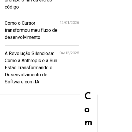
código
Como o Cursor
12/01/2026
transformou meu fluxo de
desenvolvimento
A Revolução Silenciosa:
04/12/2025
Como a Anthropic e a Bun
Estão Transformando o
Desenvolvimento de
Software com IA
C
o
m