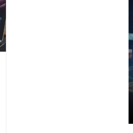
Em
Se
Em
Carreira
DSP
Harness Engineering: como
pro
transformar Spec-Driven
com
em agentes confiáveis para
23/
construir apps inteiros
assina
deploy
10/04/2026
0
IA
LL
Harness Engineering
otimiz
Spec-Driven Development
Soluç