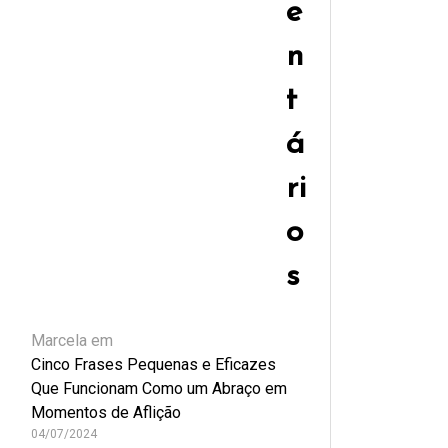
e
n
t
á
ri
o
s
Marcela
em
Cinco Frases Pequenas e Eficazes
Que Funcionam Como um Abraço em
Momentos de Aflição
04/07/2024