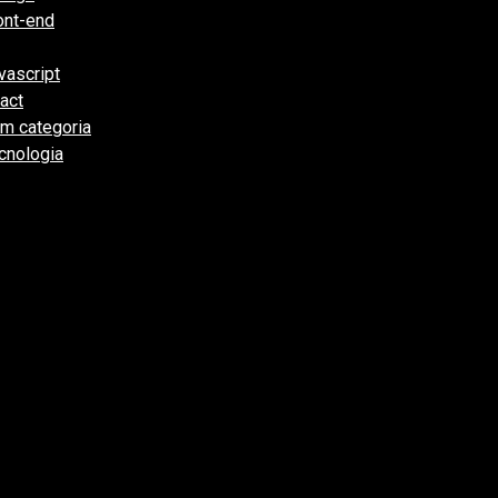
ont-end
(17)
(19)
vascript
(9)
act
(2)
m categoria
(263)
cnologia
(62)