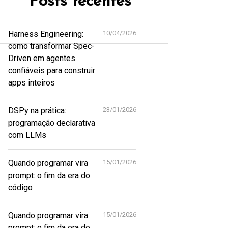
Posts recentes
Harness Engineering:
10/04/2026
como transformar Spec-
Driven em agentes
confiáveis para construir
apps inteiros
DSPy na prática:
23/01/2026
programação declarativa
com LLMs
Quando programar vira
15/01/2026
prompt: o fim da era do
código
Quando programar vira
15/01/2026
prompt: o fim da era do