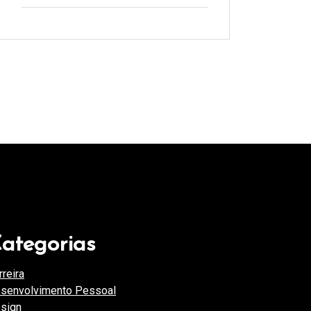
ategorias
rreira
(46)
senvolvimento Pessoal
(45)
sign
(3)