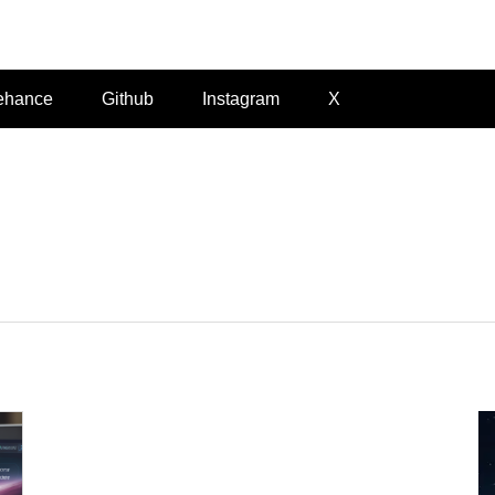
Felvieira.dev
ehance
Github
Instagram
X